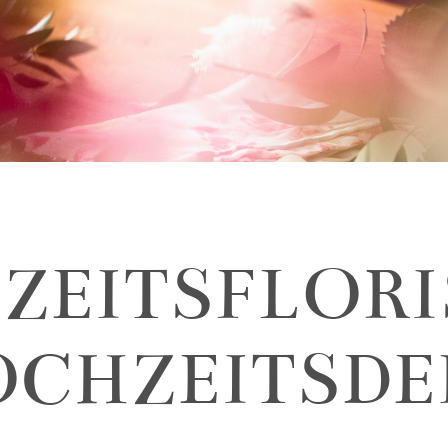
EITS­FLORI
OCHZEITSDE