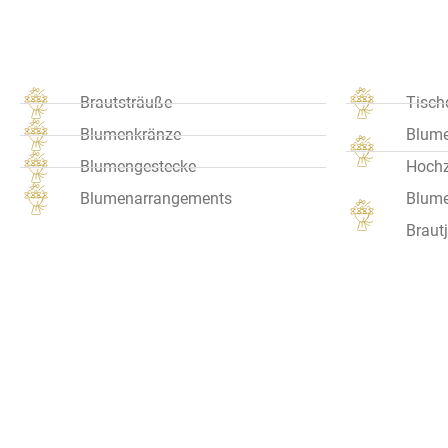
Brautsträuße
Tisch
Blumenkränze
Blume
Blumengestecke
Hochz
Blumenarrangements
Blume
Braut