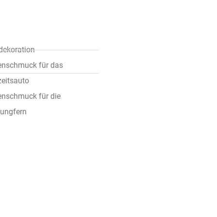
dekoration
nschmuck für das
eitsauto
nschmuck für die
jungfern