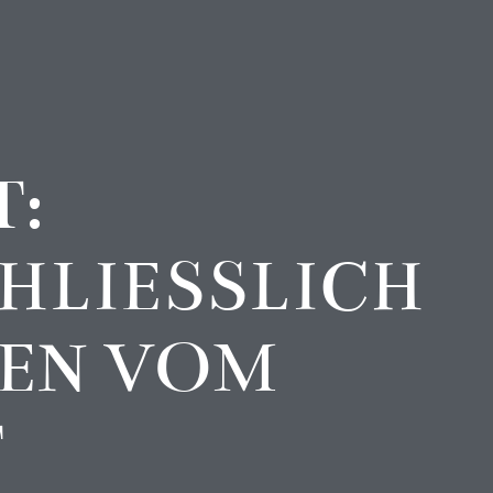
T:
LIESSLICH T
N VOM G